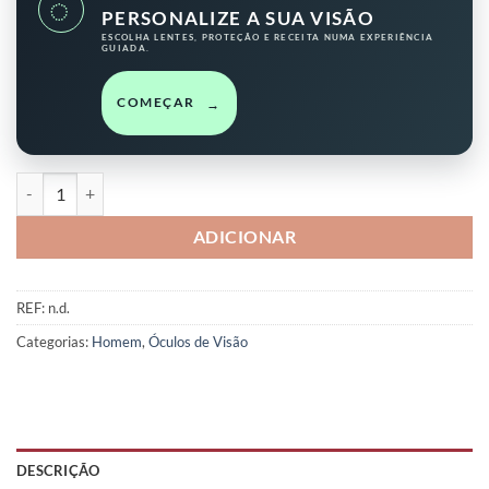
◌
PERSONALIZE A SUA VISÃO
ESCOLHA LENTES, PROTEÇÃO E RECEITA NUMA EXPERIÊNCIA
GUIADA.
COMEÇAR
→
Quantidade de Vento
ADICIONAR
REF:
n.d.
Categorias:
Homem
,
Óculos de Visão
DESCRIÇÃO