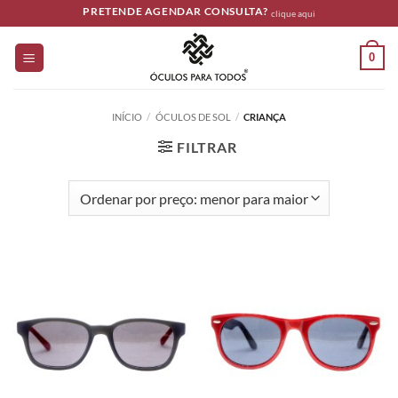
Skip
PRETENDE AGENDAR CONSULTA?
clique aqui
to
content
0
INÍCIO
/
ÓCULOS DE SOL
/
CRIANÇA
FILTRAR