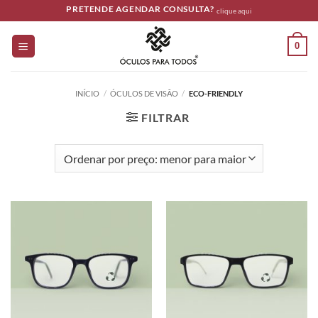
Skip
PRETENDE AGENDAR CONSULTA?
clique aqui
to
content
0
INÍCIO
/
ÓCULOS DE VISÃO
/
ECO-FRIENDLY
FILTRAR