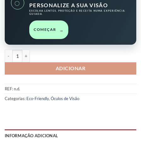
◌
PERSONALIZE A SUA VISÃO
ESCOLHA LENTES, PROTEÇÃO E RECEITA NUMA EXPERIÊNCIA
GUIADA.
COMEÇAR
→
Quantidade de BALCHÃO BIO 3011
ADICIONAR
REF:
n.d.
Categorias:
Eco-Friendly
,
Óculos de Visão
INFORMAÇÃO ADICIONAL