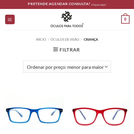
Skip
PRETENDE AGENDAR CONSULTA?
clique aqui
to
content
0
INÍCIO
/
ÓCULOS DE VISÃO
/
CRIANÇA
FILTRAR