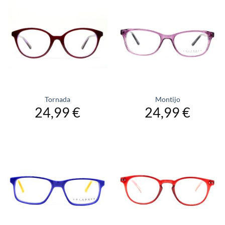
Tornada
Montijo
24,99
€
24,99
€