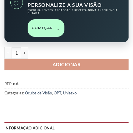
◌
PERSONALIZE A SUA VISÃO
ESCOLHA LENTES, PROTEÇÃO E RECEITA NUMA EXPERIÊNCIA
GUIADA.
COMEÇAR
→
Quantidade de OPT 011
ADICIONAR
REF:
n.d.
Categorias:
Óculos de Visão
,
OPT
,
Unisexo
INFORMAÇÃO ADICIONAL