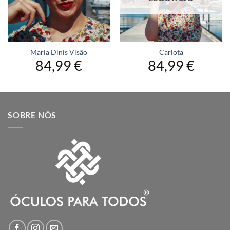
Maria Dinis Visão
Carlota
84,99
€
84,99
€
SOBRE NÓS