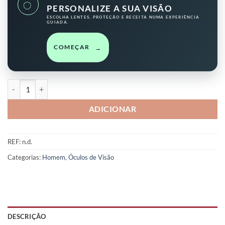
◌
PERSONALIZE A SUA VISÃO
ESCOLHA LENTES, PROTEÇÃO E RECEITA NUMA EXPERIÊNCIA
GUIADA.
COMEÇAR
→
Quantidade de Eddie
ADICIONAR
REF:
n.d.
Categorias:
Homem
,
Óculos de Visão
DESCRIÇÃO