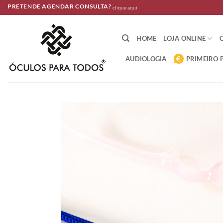
Skip
PRETENDE AGENDAR CONSULTA?
clique aqui
to
content
HOME
LOJA ONLINE
AUDIOLOGIA
PRIMEIRO 