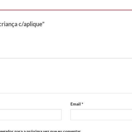
criança c/aplique”
Email
*
vegador para a próxima vez que eu comentar.