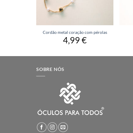
tal
Cordão metal coração com pérolas
€
4,99
€
SOBRE NÓS