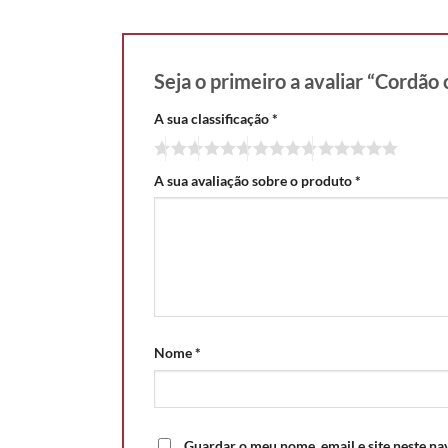
Seja o primeiro a avaliar “Cordão 
A sua classificação
*
A sua avaliação sobre o produto
*
Nome
*
Guardar o meu nome, email e site neste na