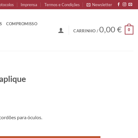
otocolos
Imprensa
Termos e Condições
Newsletter
S
COMPROMISSO
0,00
€
0
CARRINHO /
aplique
cordões para óculos.