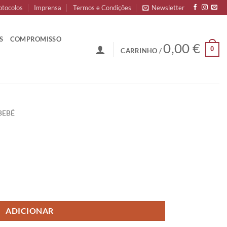
otocolos
Imprensa
Termos e Condições
Newsletter
S
COMPROMISSO
0,00
€
0
CARRINHO /
BEBÉ
ADICIONAR