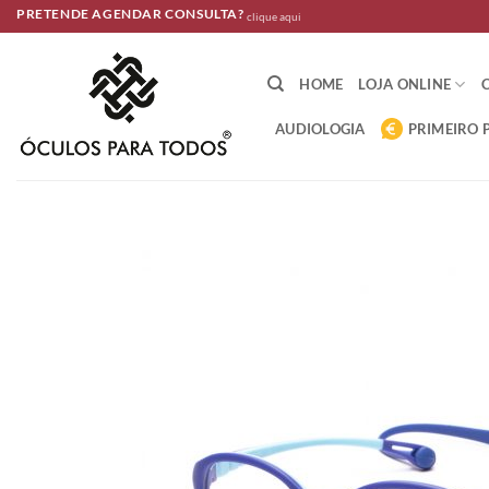
Skip
PRETENDE AGENDAR CONSULTA?
clique aqui
to
content
HOME
LOJA ONLINE
AUDIOLOGIA
PRIMEIRO 