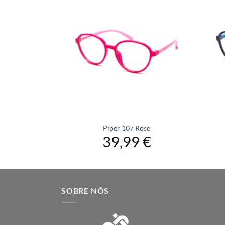
ose
Piper 107 Rose
9
€
39,99
€
SOBRE NÓS