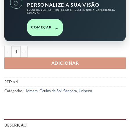
◌
PERSONALIZE A SUA VISÃO
ESCOLHA LENTES, PROTEÇÃO E RECEITA NUMA EXPERIÊNCIA
GUIADA.
COMEÇAR
→
Quantidade de Mancelos
ADICIONAR
REF:
n.d.
Categorias:
Homem
,
Óculos de Sol
,
Senhora
,
Unisexo
DESCRIÇÃO