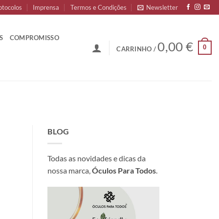
otocolos
Imprensa
Termos e Condições
Newsletter
S
COMPROMISSO
0,00
€
0
CARRINHO /
BLOG
Todas as novidades e dicas da
nossa marca,
Óculos Para Todos
.