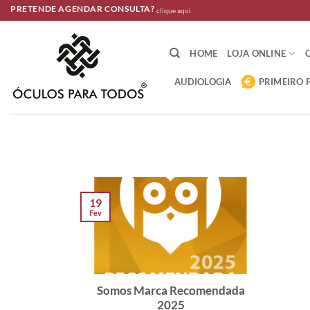
Skip
PRETENDE AGENDAR CONSULTA?
clique aqui
to
content
HOME
LOJA ONLINE
AUDIOLOGIA
PRIMEIRO 
19
Fev
Somos Marca Recomendada
2025