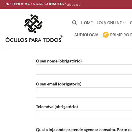
Skip
PRETENDE AGENDAR CONSULTA?
clique aqui
to
content
HOME
LOJA ONLINE
AUDIOLOGIA
PRIMEIRO 
O seu nome (obrigatório)
O seu email (obrigatório)
Telemóvel(obrigatório)
Qual a loja onde pretende agendar consulta. Porto ou