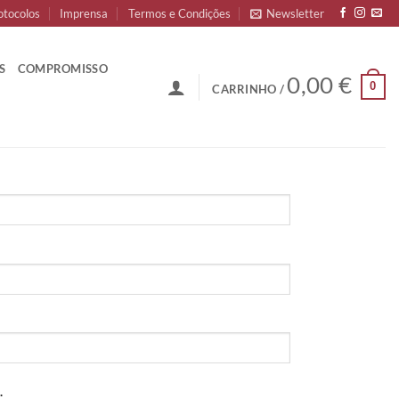
otocolos
Imprensa
Termos e Condições
Newsletter
S
COMPROMISSO
0,00
€
0
CARRINHO /
.