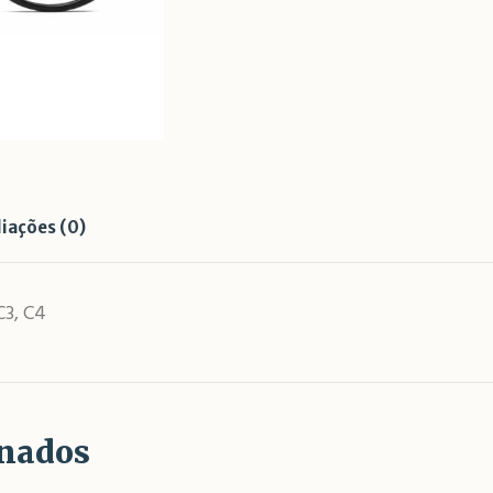
liações (0)
C3, C4
onados