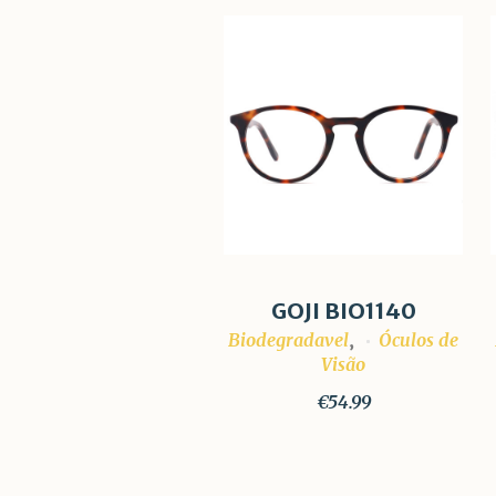
GOJI BIO1140
Biodegradavel
Óculos de
,
Visão
€
54.99