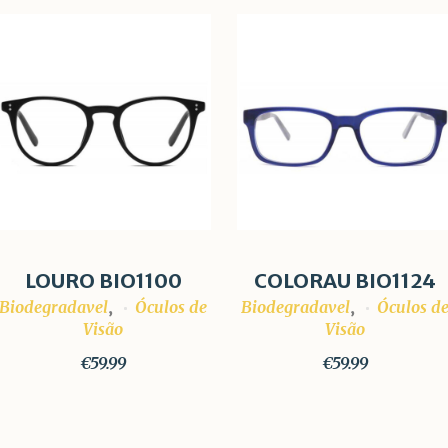
LOURO BIO1100
COLORAU BIO1124
Biodegradavel
Óculos de
Biodegradavel
Óculos d
,
,
Visão
Visão
€
59.99
€
59.99