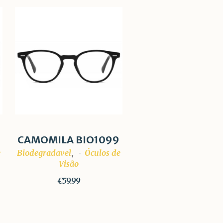
CAMOMILA BIO1099
e
Biodegradavel
Óculos de
,
Visão
€
59.99