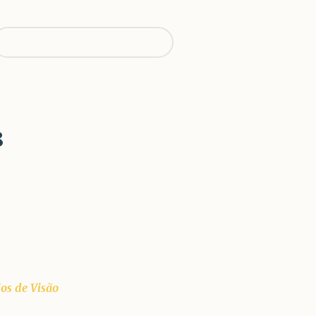
voltar para oculosparatodos.pt
8
os de Visão