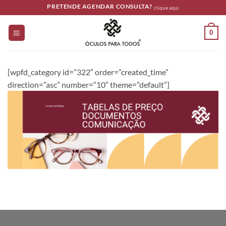
Skip
PRETENDE AGENDAR CONSULTA?
clique aqui
to
content
0
[wpfd_category id=”322″ order=”created_time”
direction=”asc” number=”10″ theme=”default”]