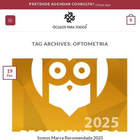
Skip
PRETENDE AGENDAR CONSULTA?
clique aqui
to
content
0
TAG ARCHIVES:
OPTOMETRIA
19
Fev
Somos Marca Recomendada 2025