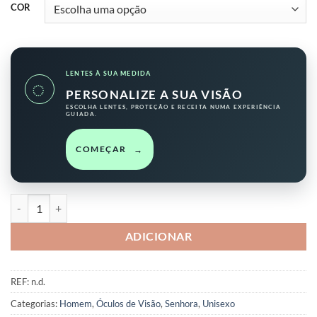
COR
LENTES À SUA MEDIDA
◌
PERSONALIZE A SUA VISÃO
ESCOLHA LENTES, PROTEÇÃO E RECEITA NUMA EXPERIÊNCIA
GUIADA.
COMEÇAR
→
Quantidade de Boris
ADICIONAR
REF:
n.d.
Categorias:
Homem
,
Óculos de Visão
,
Senhora
,
Unisexo